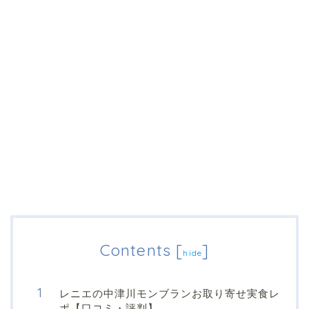
Contents
[
]
hide
レニエの中津川モンブランお取り寄せ実食レ
ポ【口コミ・評判】