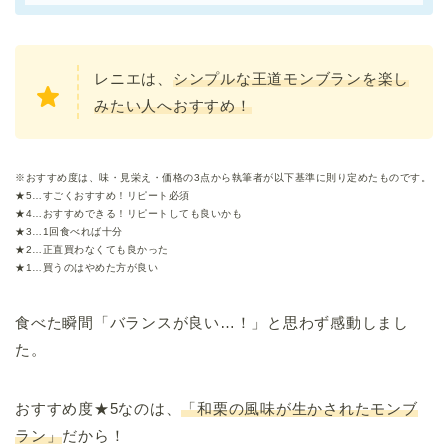
レニエは、
シンプルな王道モンブランを楽し
みたい人へおすすめ！
※おすすめ度は、味・見栄え・価格の3点から執筆者が以下基準に則り定めたものです。
★5…すごくおすすめ！リピート必須
★4…おすすめできる！リピートしても良いかも
★3…1回食べれば十分
★2…正直買わなくても良かった
★1…買うのはやめた方が良い
食べた瞬間「バランスが良い…！」と思わず感動しまし
た。
おすすめ度★5なのは、
「和栗の風味が生かされたモンブ
ラン」
だから！