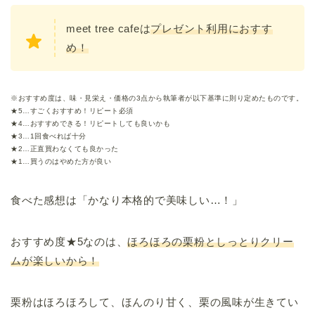
meet tree cafeは
プレゼント利用におすす
め！
※おすすめ度は、味・見栄え・価格の3点から執筆者が以下基準に則り定めたものです。
★5…すごくおすすめ！リピート必須
★4…おすすめできる！リピートしても良いかも
★3…1回食べれば十分
★2…正直買わなくても良かった
★1…買うのはやめた方が良い
食べた感想は「かなり本格的で美味しい…！」
おすすめ度★5なのは、
ほろほろの栗粉としっとりクリー
ムが楽しいから！
栗粉はほろほろして、ほんのり甘く、栗の風味が生きてい