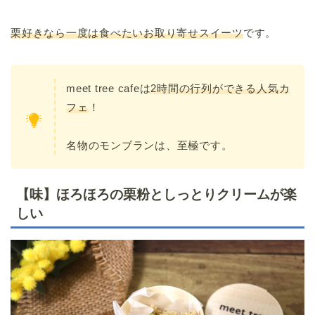
栗好きなら一度は食べたいお取り寄せスイーツ
です。
meet tree cafeは
2時間の行列ができる人気カ
フェ
！
名物のモンブランは、至極です。
【味】ほろほろの栗粉としっとりクリームが楽
しい